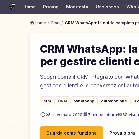
Home
Pricing
Manifesto
Use cases
Who 
/
/
Home
Blog
CRM WhatsApp: la guida completa per 
CRM WhatsApp: la
per gestire clienti e
Scopri come il CRM integrato con What
gestione clienti e le conversazioni auto
crm
CRM
WhatsApp
automazione
+2
08 novembre 2025
7
min di lettura
35
visua
Guarda come funziona
Provalo ora