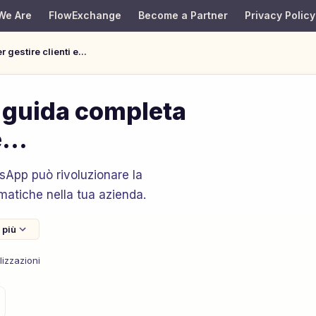
Blog
We Are
FlowExchange
Become a Partner
Privacy Policy
gestire clienti e...
 guida completa
...
sApp può rivoluzionare la
matiche nella tua azienda.
 più
lizzazioni