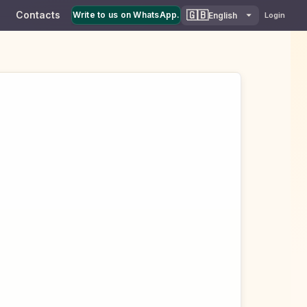
🇬🇧
Contacts
Write to us on WhatsApp.
English
Login