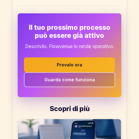
Il tuo prossimo processo
può essere già attivo
Descrivilo. Flowvenue lo rende operativo.
Provalo ora
Guarda come funziona
Scopri di più